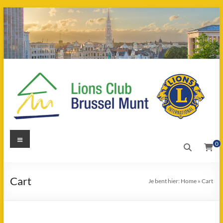
Ga
naar
de
inhoud
LIONS
Menu
0
Club
Brussel
Cart
Je bent hier:
Home
»
Cart
Munt