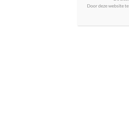
Door deze website te 
Istellas Vermentino di Sardegna DOC 22/23
€
13,50
Toevoegen aan winkelwagen