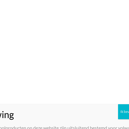
Domini Del Leone – Pinot Grigio DOC Venezia 2023
wit BIO
€
10,00
Toevoegen aan winkelwagen
ing
Ik be
holproducten op deze website zijn uitsluitend bestemd voor volw