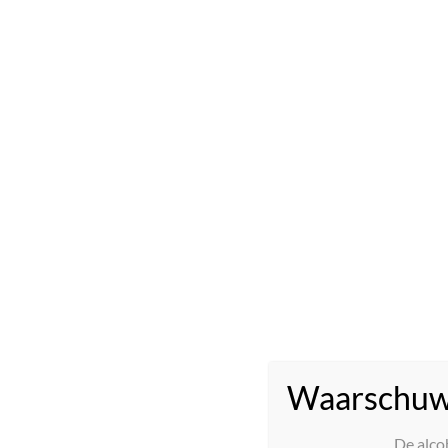
LAN Verdejo Rueda 2024
€
9,50
Toevoegen aan winkelwagen
Waarschuw
De alco