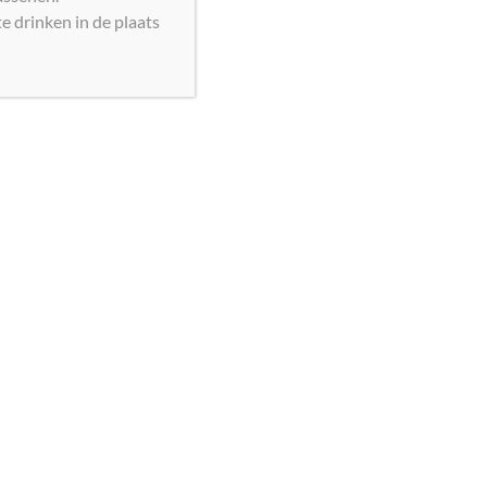
e drinken in de plaats
Château de la Jaubertie MIRABELLE Blanc Bergerac
2022 BIO
€
15,50
Toevoegen aan winkelwagen