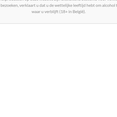
bezoeken, verklaart u dat u de wettelijke leeftijd hebt om alcohol t
waar u verblijft (18+ in België).
Domaine Pareillac Chardonnay Pays d’Oc 2023
€
14,00
Toevoegen aan winkelwagen