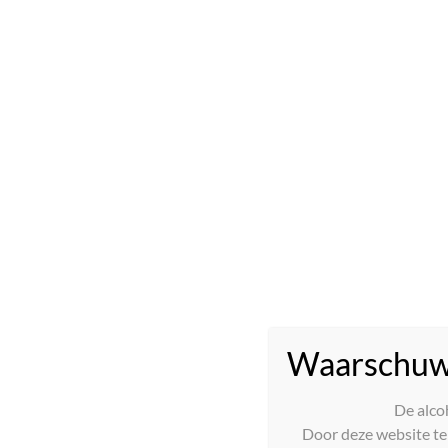
La Cour des Dames Pinot Noir 2023 Pays d’Oc
€
9,50
Toevoegen aan winkelwagen
Waarschuw
De alco
Door deze website te 