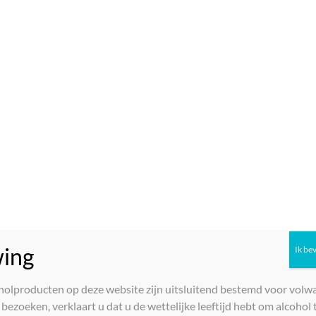
Domini del Leone – Veneto Rosso IGT rood
€
9,50
Toevoegen aan winkelwagen
ing
Ik be
holproducten op deze website zijn uitsluitend bestemd voor volw
bezoeken, verklaart u dat u de wettelijke leeftijd hebt om alcohol t