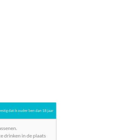
LAN Rioja Reserva 2018 Spanje
€
16,00
Toevoegen aan winkelwagen
vestig dat ik ouder ben dan 18 jaar
assenen.
e drinken in de plaats