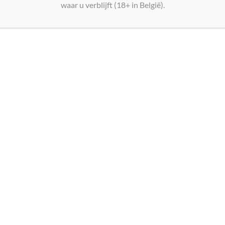
waar u verblijft (18+ in België).
DENIM by Château Beaubois Costières de Nîmes
2023 BIO
€
20,00
Toevoegen aan winkelwagen