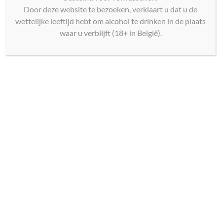
Geen producten gevonden die aan je
Door deze website te bezoeken, verklaart u dat u de
zoekcriteria voldoen.
wettelijke leeftijd hebt om alcohol te drinken in de plaats
waar u verblijft (18+ in België).
Copyright © 2026
LIONS Club Brussel Munt
. Alle rechten voorbehouden.
Thema
Spacious
door ThemeGrill. Aangedreven door:
WordPress
.