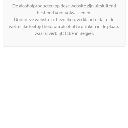
De alcoholproducten op deze website zijn uitsluitend
op
bestemd voor volwassenen.
prijs:
Door deze website te bezoeken, verklaart u dat u de
laag
wettelijke leeftijd hebt om alcohol te drinken in de plaats
naar
waar u verblijft (18+ in België).
hoog
Domini del Leone – Veneto
Domaine Le Portail La
Bianco IGT Orange – Rosé
Pépite Cheverny 2023
BIO
€
17,00
€
14,00
Toevoegen aan
winkelwagen
Toevoegen aan
winkelwagen