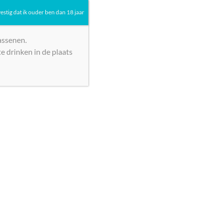
vestig dat ik ouder ben dan 18 jaar
actie 2025 – 2026
»
Cour des Dames BAG IN BOX Wit Vin de France 10L
assenen.
e drinken in de plaats
s BAG IN BOX Wit Vin de
inkelwagen
gorieën:
Wijn
,
Wit