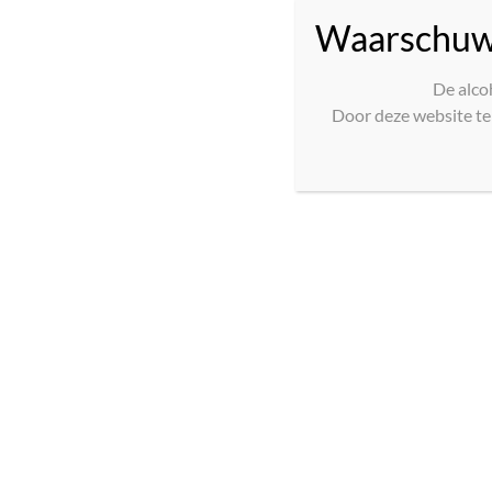
Waarschuw
Munt
Cour des Dames BAG IN BOX Wit Vin de
De alco
Door deze website te 