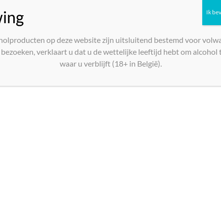
ing
Ik be
 France 10L
Je bent hier:
Home
»
Wijn
holproducten op deze website zijn uitsluitend bestemd voor volw
bezoeken, verklaart u dat u de wettelijke leeftijd hebt om alcohol t
waar u verblijft (18+ in België).
Cour des Dame
France 10L
€
45,00
Cour
Toevoegen aan w
des
Dames
BAG
IN
BOX
Stel een Vraag
Wit
Vin
Artikelnummer:
001689
Cate
de
France