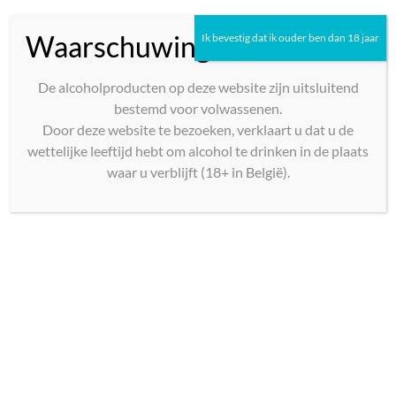
Waarschuwing
Ik bevestig dat ik ouder ben dan 18 jaar
De alcoholproducten op deze website zijn uitsluitend
bestemd voor volwassenen.
Door deze website te bezoeken, verklaart u dat u de
wettelijke leeftijd hebt om alcohol te drinken in de plaats
waar u verblijft (18+ in België).
Chablis 1er Cru Butteaux
Patrick Piuze Bourgogne
2023
€
60,00