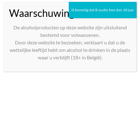
Waarschuwing
Ik bevestig dat ik ouder ben dan 18 jaar
De alcoholproducten op deze website zijn uitsluitend
bestemd voor volwassenen.
Door deze website te bezoeken, verklaart u dat u de
wettelijke leeftijd hebt om alcohol te drinken in de plaats
waar u verblijft (18+ in België).
Grande Sieste Rouge de Rêve
– Vin de France Rood 2023
75cl
€
17,00