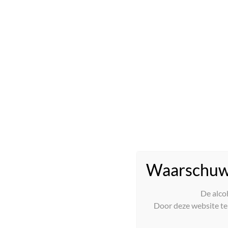
Munt
Cheverny, Domaine le Portail, Damien Ca
Waarschuw
De alco
Door deze website te 