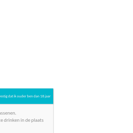
 2025 – 2026
»
Cheverny, Domaine le Portail, Damien Cadoux, Loire, 2024
ine le Portail, Damien
2024
vestig dat ik ouder ben dan 18 jaar
inkelwagen
assenen.
e drinken in de plaats